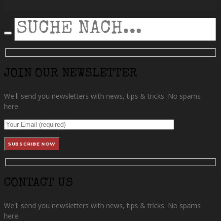
instagram
SEARCH
JOIN OUR NEWSLETTER
We'll send you newsletters with news, tips & tricks. No spams
here.
CONTACT US
We'll send you newsletters with news, tips & tricks. No spams
here.