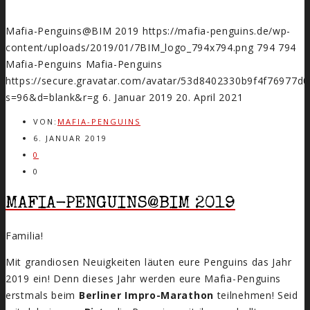
Mafia-Penguins@BIM 2019
https://mafia-penguins.de/wp-
content/uploads/2019/01/7BIM_logo_794x794.png
794
794
Mafia-Penguins
Mafia-Penguins
https://secure.gravatar.com/avatar/53d8402330b9f4f7697
s=96&d=blank&r=g
6. Januar 2019
20. April 2021
VON:
MAFIA-PENGUINS
6. JANUAR 2019
0
0
MAFIA-PENGUINS@BIM 2019
Familia!
Mit grandiosen Neuigkeiten läuten eure Penguins das Jahr
2019 ein! Denn dieses Jahr werden eure Mafia-Penguins
erstmals beim
Berliner Impro-Marathon
teilnehmen! Seid