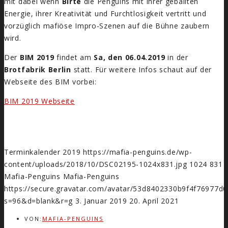
mit dabei wenn
Birte
die Penguins mit ihrer geballten
Energie, ihrer Kreativität und Furchtlosigkeit vertritt und
vorzüglich mafiöse Impro-Szenen auf die Bühne zaubern
wird.
Der
BIM 2019
findet am
Sa, den 06.04.2019
in der
Brotfabrik Berlin
statt. Für weitere Infos schaut auf der
Webseite des BIM vorbei:
BIM 2019 Webseite
Terminkalender 2019
https://mafia-penguins.de/wp-
content/uploads/2018/10/DSC02195-1024x831.jpg
1024
831
Mafia-Penguins
Mafia-Penguins
https://secure.gravatar.com/avatar/53d8402330b9f4f7697
s=96&d=blank&r=g
3. Januar 2019
20. April 2021
VON:
MAFIA-PENGUINS