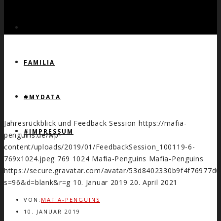
COUPS
FAMILIA
#MYDATA
Jahresrückblick und Feedback Session
https://mafia-
#IMPRESSUM
penguins.de/wp-
content/uploads/2019/01/FeedbackSession_100119-6-
769x1024.jpeg
769
1024
Mafia-Penguins
Mafia-Penguins
https://secure.gravatar.com/avatar/53d8402330b9f4f7697
s=96&d=blank&r=g
10. Januar 2019
20. April 2021
VON:
MAFIA-PENGUINS
10. JANUAR 2019