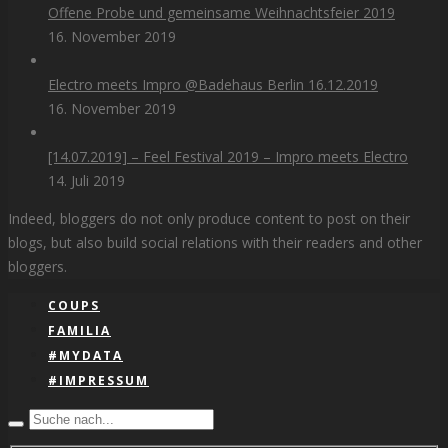
Offene Probe und gemeinsame Weihnachtsfeier 2019
16. November 2019
Electro meets Impro @Badehaus Berlin 16.12.2019
16. November 2019
[14.07.2019] – Feel Festival 2019 – Impro meets Electro
14. Juli 2019
Indeed, bloggers do not only produce content to post on their
blogs, but also build social relations with their readers and other
bloggers.
COUPS
FAMILIA
#MYDATA
#IMPRESSUM