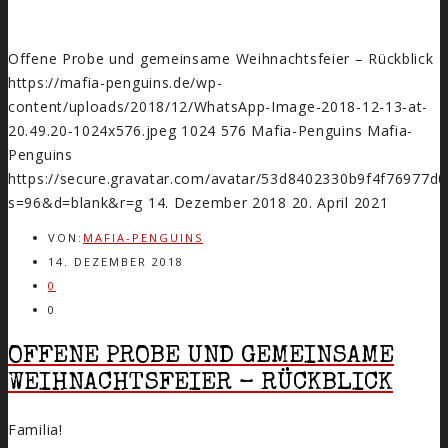
Offene Probe und gemeinsame Weihnachtsfeier – Rückblick
https://mafia-penguins.de/wp-
content/uploads/2018/12/WhatsApp-Image-2018-12-13-at-
20.49.20-1024x576.jpeg
1024
576
Mafia-Penguins
Mafia-
Penguins
https://secure.gravatar.com/avatar/53d8402330b9f4f7697
s=96&d=blank&r=g
14. Dezember 2018
20. April 2021
VON:
MAFIA-PENGUINS
14. DEZEMBER 2018
0
0
OFFENE PROBE UND GEMEINSAME
WEIHNACHTSFEIER – RÜCKBLICK
Familia!