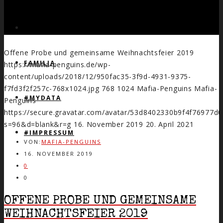
COUPS
Offene Probe und gemeinsame Weihnachtsfeier 2019
FAMILIA
https://mafia-penguins.de/wp-
content/uploads/2018/12/950fac35-3f9d-4931-9375-
f7fd3f2f257c-768x1024.jpg
768
1024
Mafia-Penguins
Mafia-
#MYDATA
Penguins
https://secure.gravatar.com/avatar/53d8402330b9f4f7697
s=96&d=blank&r=g
16. November 2019
20. April 2021
#IMPRESSUM
VON:
MAFIA-PENGUINS
16. NOVEMBER 2019
0
0
OFFENE PROBE UND GEMEINSAME
WEIHNACHTSFEIER 2019