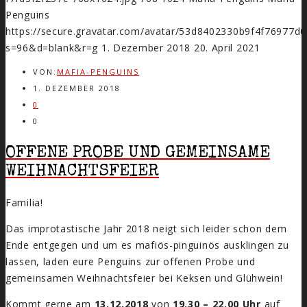
Penguins
https://secure.gravatar.com/avatar/53d8402330b9f4f7697
s=96&d=blank&r=g
1. Dezember 2018
20. April 2021
VON:
MAFIA-PENGUINS
1. DEZEMBER 2018
0
0
OFFENE PROBE UND GEMEINSAME
WEIHNACHTSFEIER
Familia!
Das improtastische Jahr 2018 neigt sich leider schon dem
Ende entgegen und um es mafiös-pinguinös ausklingen zu
lassen, laden eure Penguins zur offenen Probe und
gemeinsamen Weihnachtsfeier bei Keksen und Glühwein!
Kommt gerne am
13.12.2018
von
19.30 – 22.00 Uhr
auf