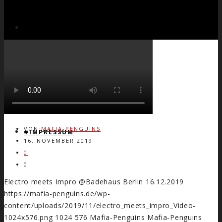
COUPS
FAMILIA
#MYDATA
VON:
MAFIA-PENGUINS
#IMPRESSUM
16. NOVEMBER 2019
0
0
Electro meets Impro @Badehaus Berlin 16.12.2019
https://mafia-penguins.de/wp-
content/uploads/2019/11/electro_meets_impro_Video-
1024x576.png
1024
576
Mafia-Penguins
Mafia-Penguins