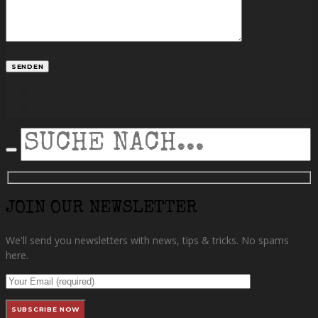
facebook
instagram
SEARCH
JOIN OUR NEWSLETTER
We'll send you newsletters with news, tips & tricks. No spams
here.