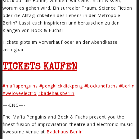
Stück auf die Bühne, von dem wir selbst nicht wissen,
worum es gehen wird. Ein surrealer Traum, Science Fiction
oder die Alltäglichkeiten des Lebens in der Metropole
Berlin? Lasst euch inspirieren und berauschen zu den
Klängen von Bock & Fuchs!
Tickets gibts im Vorverkauf oder an der Abendkasse
verfügbar.
TICKETS KAUFEN
#mafiapenguins
#pengklickklickpeng
#bockundfuchs
#berlin
#weloveelectro
#badehausberlin
—-ENG—-
The Mafia Penguins and Bock & Fuchs present you the
finest fusion of improvisation theatre and electronic music!
Awesome Venue at
Badehaus Berlin
!