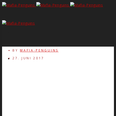
BY
MAFIA-PENGUINS
27. JUNI 2017
[27.06.2017] – Der Penguins zweiter Streich