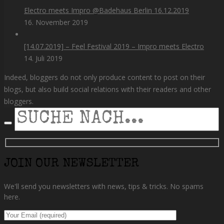
Electro meets Impro @Badehaus Berlin 16.12.2019
16. November 2019
[14.07.2019] – Feel Festival 2019 – Impro meets Electro
14. Juli 2019
Indeed, bloggers do not only produce content to post on their
blogs, but also build social relations with their readers and other
bloggers.
SEARCH
JOIN OUR NEWSLETTER
We'll send you newsletters with news, tips & tricks. No spams
here.