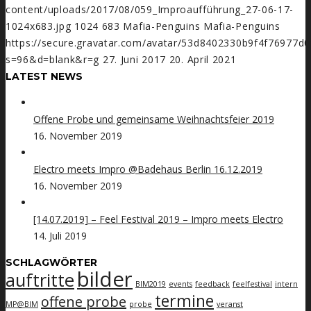
content/uploads/2017/08/059_Improaufführung_27-06-17-
1024x683.jpg
1024
683
Mafia-Penguins
Mafia-Penguins
https://secure.gravatar.com/avatar/53d8402330b9f4f7697
s=96&d=blank&r=g
27. Juni 2017
20. April 2021
LATEST NEWS
Offene Probe und gemeinsame Weihnachtsfeier 2019
16. November 2019
Electro meets Impro @Badehaus Berlin 16.12.2019
16. November 2019
[14.07.2019] – Feel Festival 2019 – Impro meets Electro
14. Juli 2019
SCHLAGWÖRTER
bilder
auftritte
BIM2019
events
feedback
feelfestival
intern
termine
offene probe
MP@BIM
probe
veranst