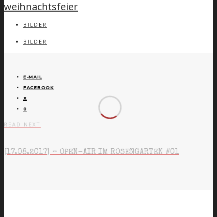
weihnachtsfeier
BILDER
BILDER
E-MAIL
FACEBOOK
X
0
READ NEXT
[17.08.2017] – OPEN-AIR IM ROSENGARTEN #01